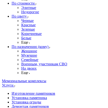
По стоимости
Элитные
Недорогие
По цвету
Черные
Красные
Зеленые
Коричневые
Белые
Еще
По назначению (кому)
Женщине
Мужчине
Семейные
Военным, участникам СВО
На двоих
Еще
Мемориальные комплексы
Услуги
Изготовление памятников
Установка памятника
Установка ограды
Демонтаж памятников