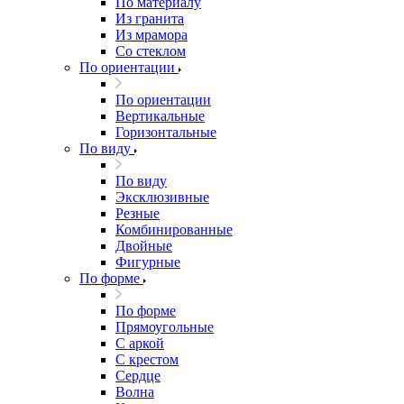
По материалу
Из гранита
Из мрамора
Со стеклом
По ориентации
По ориентации
Вертикальные
Горизонтальные
По виду
По виду
Эксклюзивные
Резные
Комбинированные
Двойные
Фигурные
По форме
По форме
Прямоугольные
С аркой
С крестом
Сердце
Волна