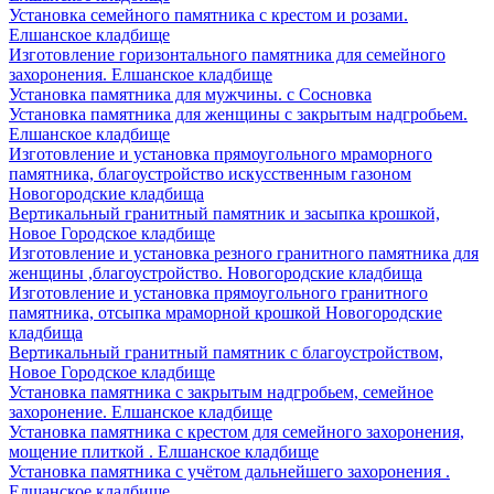
Установка семейного памятника с крестом и розами.
Елшанское кладбище
Изготовление горизонтального памятника для семейного
захоронения. Елшанское кладбище
Установка памятника для мужчины. с Сосновка
Установка памятника для женщины с закрытым надгробьем.
Елшанское кладбище
Изготовление и установка прямоугольного мраморного
памятника, благоустройство искусственным газоном
Новогородские кладбища
Вертикальный гранитный памятник и засыпка крошкой,
Новое Городское кладбище
Изготовление и установка резного гранитного памятника для
женщины ,благоустройство. Новогородские кладбища
Изготовление и установка прямоугольного гранитного
памятника, отсыпка мраморной крошкой Новогородские
кладбища
Вертикальный гранитный памятник с благоустройством,
Новое Городское кладбище
Установка памятника с закрытым надгробьем, семейное
захоронение. Елшанское кладбище
Установка памятника с крестом для семейного захоронения,
мощение плиткой . Елшанское кладбище
Установка памятника с учётом дальнейшего захоронения .
Елшанское кладбище