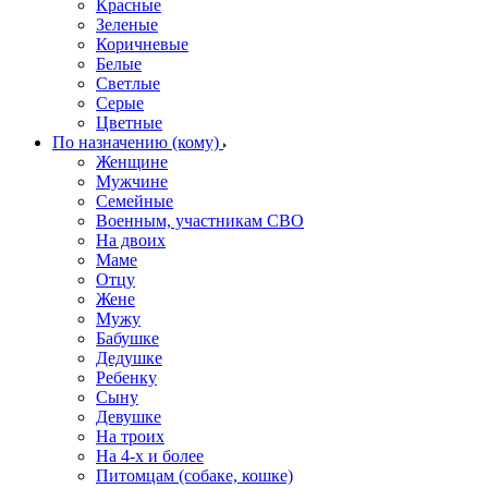
Красные
Зеленые
Коричневые
Белые
Светлые
Серые
Цветные
По назначению (кому)
Женщине
Мужчине
Семейные
Военным, участникам СВО
На двоих
Маме
Отцу
Жене
Мужу
Бабушке
Дедушке
Ребенку
Сыну
Девушке
На троих
На 4-х и более
Питомцам (собаке, кошке)