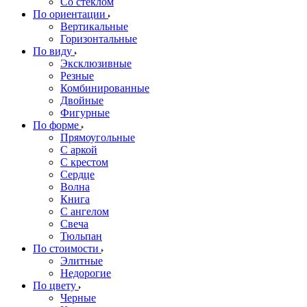
Со стеклом
По ориентации
Вертикальные
Горизонтальные
По виду
Эксклюзивные
Резные
Комбинированные
Двойные
Фигурные
По форме
Прямоугольные
С аркой
С крестом
Сердце
Волна
Книга
С ангелом
Свеча
Тюльпан
По стоимости
Элитные
Недорогие
По цвету
Черные