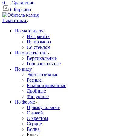
0
Сравнение
0
Корзина
Памятники
По материалу
Из гранита
Из мрамора
Со стеклом
По ориентации
Вертикальные
Горизонтальные
По виду
Эксклюзивные
Резные
Комбинированные
Двойные
Фигурные
По форме
Прямоугольные
С аркой
С крестом
Сердце
Волна
Еще