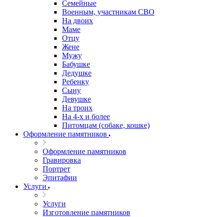
Семейные
Военным, участникам СВО
На двоих
Маме
Отцу
Жене
Мужу
Бабушке
Дедушке
Ребенку
Сыну
Девушке
На троих
На 4-х и более
Питомцам (собаке, кошке)
Оформление памятников
Оформление памятников
Гравировка
Портрет
Эпитафии
Услуги
Услуги
Изготовление памятников