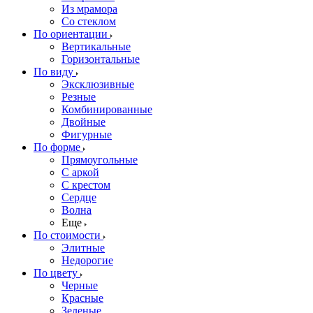
Из мрамора
Со стеклом
По ориентации
Вертикальные
Горизонтальные
По виду
Эксклюзивные
Резные
Комбинированные
Двойные
Фигурные
По форме
Прямоугольные
С аркой
С крестом
Сердце
Волна
Еще
По стоимости
Элитные
Недорогие
По цвету
Черные
Красные
Зеленые