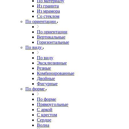
По материалу
Из гранита
Из мрамора
Со стеклом
По ориентации
По ориентации
Вертикальные
Горизонтальные
По виду
По виду
Эксклюзивные
Резные
Комбинированные
Двойные
Фигурные
По форме
По форме
Прямоугольные
С аркой
С крестом
Сердце
Волна