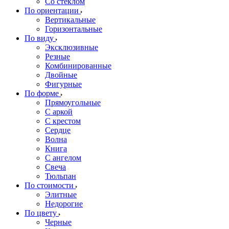
Со стеклом
По ориентации
Вертикальные
Горизонтальные
По виду
Эксклюзивные
Резные
Комбинированные
Двойные
Фигурные
По форме
Прямоугольные
С аркой
С крестом
Сердце
Волна
Книга
С ангелом
Свеча
Тюльпан
По стоимости
Элитные
Недорогие
По цвету
Черные