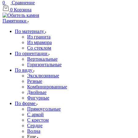
0
Сравнение
0
Корзина
Памятники
По материалу
Из гранита
Из мрамора
Со стеклом
По ориентации
Вертикальные
Горизонтальные
По виду
Эксклюзивные
Резные
Комбинированные
Двойные
Фигурные
По форме
Прямоугольные
С аркой
С крестом
Сердце
Волна
Еще