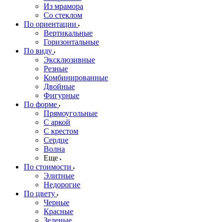
Из мрамора
Со стеклом
По ориентации
Вертикальные
Горизонтальные
По виду
Эксклюзивные
Резные
Комбинированные
Двойные
Фигурные
По форме
Прямоугольные
С аркой
С крестом
Сердце
Волна
Еще
По стоимости
Элитные
Недорогие
По цвету
Черные
Красные
Зеленые