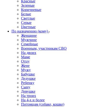
Красные
Зеленые
Коричневые
Белые
Светлые
Серые
Цветные
По назначению (кому)
Женщине
Мужчине
Семейные
Военным, участникам СВО
На двоих
Маме
Отцу
Жене
Мужу
Бабушке
Дедушке
Ребенку
Сыну
Девушке
На троих
На 4-х и более
Питомцам (собаке, кошке)