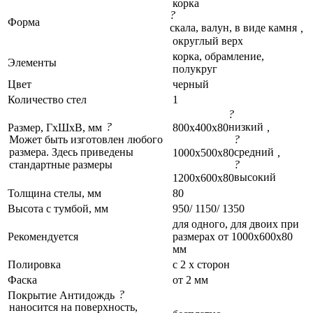
корка
?
Форма
скала, валун, в виде камня
,
округлый верх
корка, обрамление,
Элементы
полукруг
Цвет
черный
Количество стел
1
?
?
низкий
Размер, ГxШxВ, мм
800x400x80
,
Может быть изготовлен любого
?
размера. Здесь приведены
средний
1000x500x80
,
стандартные размеры
?
высокий
1200x600x80
Толщина стелы, мм
80
Высота с тумбой, мм
950/ 1150/ 1350
для одного, для двоих при
Рекомендуется
размерах от 1000x600x80
мм
Полировка
с 2 х сторон
Фаска
от 2 мм
?
Покрытие Антидождь
наносится на поверхность,