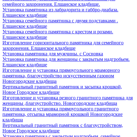
семейного захоронения. Елшанское кладбище.
Установка памятника из лабрадорита и габбро-диабаза.
Елшанское кладбище
Установка семейного памятника с двумя подставками .
Елшанское кладбище
Установка семейного памятника с крестом и розами.
Елшанское кладбище
Изготовление горизонтального памятника для семейного
захоронения. Елшанское кладбище
Установка памятника для мужчины. с Сосновка
Установка памятника для женщины с закрытым надгробьем.
Елшанское кладбище
Изготовление и установка прямоугольного мраморного
памятника, благоустройство искусственным газоном
Новогородские кладбища
Вертикальный гранитный памятник и засыпка крошкой,
Новое Городское кладбище
Изготовление и установка резного гранитного памятника для
женщины ,благоустройство. Новогородские кладбища
Изготовление и установка прямоугольного гранитного
памятника, отсыпка мраморной крошкой Новогородские
кладбища
Вертикальный гранитный памятник с благоустройством,
Новое Городское кладбище
Установка памятника с закрытым надгробьем, семейное