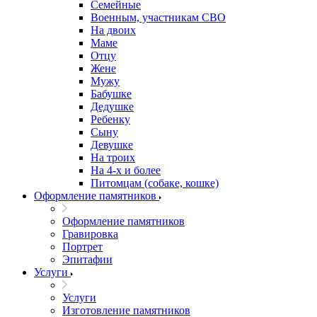
Семейные
Военным, участникам СВО
На двоих
Маме
Отцу
Жене
Мужу
Бабушке
Дедушке
Ребенку
Сыну
Девушке
На троих
На 4-х и более
Питомцам (собаке, кошке)
Оформление памятников
Оформление памятников
Гравировка
Портрет
Эпитафии
Услуги
Услуги
Изготовление памятников