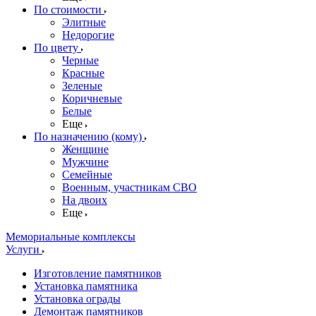
По стоимости
Элитные
Недорогие
По цвету
Черные
Красные
Зеленые
Коричневые
Белые
Еще
По назначению (кому)
Женщине
Мужчине
Семейные
Военным, участникам СВО
На двоих
Еще
Мемориальные комплексы
Услуги
Изготовление памятников
Установка памятника
Установка ограды
Демонтаж памятников