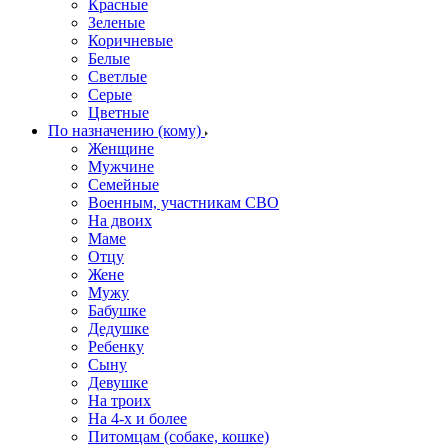
Красные
Зеленые
Коричневые
Белые
Светлые
Серые
Цветные
По назначению (кому)
Женщине
Мужчине
Семейные
Военным, участникам СВО
На двоих
Маме
Отцу
Жене
Мужу
Бабушке
Дедушке
Ребенку
Сыну
Девушке
На троих
На 4-х и более
Питомцам (собаке, кошке)