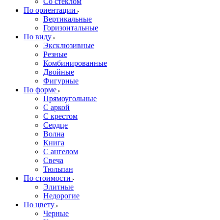
Со стеклом
По ориентации
Вертикальные
Горизонтальные
По виду
Эксклюзивные
Резные
Комбинированные
Двойные
Фигурные
По форме
Прямоугольные
С аркой
С крестом
Сердце
Волна
Книга
С ангелом
Свеча
Тюльпан
По стоимости
Элитные
Недорогие
По цвету
Черные