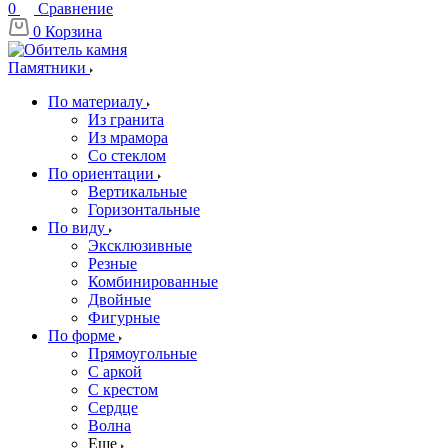
0
Сравнение
0
Корзина
Памятники
По материалу
Из гранита
Из мрамора
Со стеклом
По ориентации
Вертикальные
Горизонтальные
По виду
Эксклюзивные
Резные
Комбинированные
Двойные
Фигурные
По форме
Прямоугольные
С аркой
С крестом
Сердце
Волна
Еще