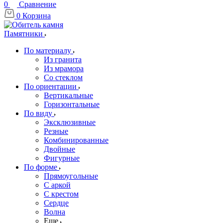
0
Сравнение
0
Корзина
Памятники
По материалу
Из гранита
Из мрамора
Со стеклом
По ориентации
Вертикальные
Горизонтальные
По виду
Эксклюзивные
Резные
Комбинированные
Двойные
Фигурные
По форме
Прямоугольные
С аркой
С крестом
Сердце
Волна
Еще