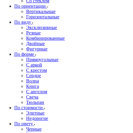
Со стеклом
По ориентации
Вертикальные
Горизонтальные
По виду
Эксклюзивные
Резные
Комбинированные
Двойные
Фигурные
По форме
Прямоугольные
С аркой
С крестом
Сердце
Волна
Книга
С ангелом
Свеча
Тюльпан
По стоимости
Элитные
Недорогие
По цвету
Черные