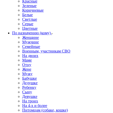
Красные
Зеленые
Коричневые
Белые
Светлые
Серые
Цветные
По назначению (кому)
Женщине
Мужчине
Семейные
Военным, участникам СВО
На двоих
Маме
Отцу
Жене
Мужу
Бабушке
Дедушке
Ребенку
Сыну
Девушке
На троих
На 4-х и более
Питомцам (собаке, кошке)