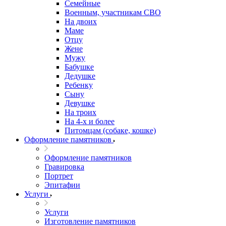
Семейные
Военным, участникам СВО
На двоих
Маме
Отцу
Жене
Мужу
Бабушке
Дедушке
Ребенку
Сыну
Девушке
На троих
На 4-х и более
Питомцам (собаке, кошке)
Оформление памятников
Оформление памятников
Гравировка
Портрет
Эпитафии
Услуги
Услуги
Изготовление памятников