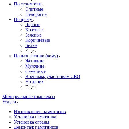
По стоимости
Элитные
Недорогие
По цвету
Черные
Красные
Зеленые
Коричневые
Белые
Еще
По назначению (кому)
Женщине
Мужчине
Семейные
Военным, участникам СВО
На двоих
Еще
Мемориальные комплексы
Услуги
Изготовление памятников
Установка памятника
Установка ограды
Демонтаж памятников