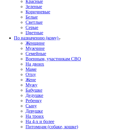
Красные
Зеленые
Коричневые
Белые
Светлые
Серые
Цветные
По назначению (кому)
Женщине
Мужчине
Семейные
Военным, участникам СВО
На двоих
Маме
Отцу
Жене
Мужу
Бабушке
Дедушке
Ребенку
Сыну
Девушке
На троих
На 4-х и более
Питомцам (собаке, кошке)