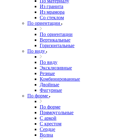
По материалу
Из гранита
Из мрамора
Со стеклом
По ориентации
По ориентации
Вертикальные
Горизонтальные
По виду
По виду
Эксклюзивные
Резные
Комбинированные
Двойные
Фигурные
По форме
По форме
Прямоугольные
С аркой
С крестом
Сердце
Волна