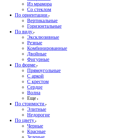
Из мрамора
Со стеклом
По ориентации
Вертикальные
Горизонтальные
По виду
Эксклюзивные
Резные
Комбинированные
Двойные
Фигурные
По форме
Прямоугольные
С аркой
С крестом
Сердце
Волна
Еще
По стоимости
Элитные
Недорогие
По цвету
Черные
Красные
Зеленые