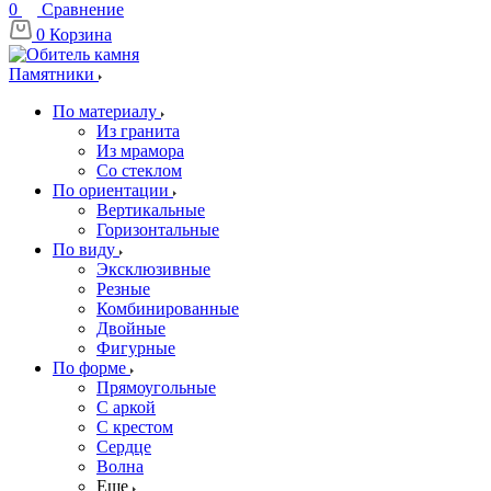
0
Сравнение
0
Корзина
Памятники
По материалу
Из гранита
Из мрамора
Со стеклом
По ориентации
Вертикальные
Горизонтальные
По виду
Эксклюзивные
Резные
Комбинированные
Двойные
Фигурные
По форме
Прямоугольные
С аркой
С крестом
Сердце
Волна
Еще