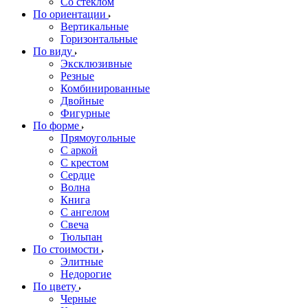
Со стеклом
По ориентации
Вертикальные
Горизонтальные
По виду
Эксклюзивные
Резные
Комбинированные
Двойные
Фигурные
По форме
Прямоугольные
С аркой
С крестом
Сердце
Волна
Книга
С ангелом
Свеча
Тюльпан
По стоимости
Элитные
Недорогие
По цвету
Черные