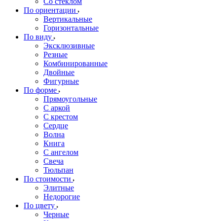
Со стеклом
По ориентации
Вертикальные
Горизонтальные
По виду
Эксклюзивные
Резные
Комбинированные
Двойные
Фигурные
По форме
Прямоугольные
С аркой
С крестом
Сердце
Волна
Книга
С ангелом
Свеча
Тюльпан
По стоимости
Элитные
Недорогие
По цвету
Черные