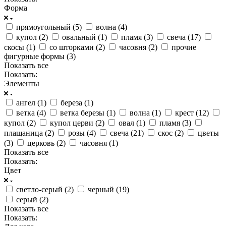
Форма
прямоугольный (
5
)
волна (
4
)
купол (
2
)
овальный (
1
)
пламя (
3
)
свеча (
17
)
скосы (
1
)
со шторками (
2
)
часовня (
2
)
прочие
фигурные формы (
3
)
Показать все
Показать:
Элементы
ангел (
1
)
береза (
1
)
ветка (
4
)
ветка березы (
1
)
волна (
1
)
крест (
12
)
купол (
2
)
купол церви (
2
)
овал (
1
)
пламя (
3
)
плащаница (
2
)
розы (
4
)
свеча (
21
)
скос (
2
)
цветы
(
3
)
церковь (
2
)
часовня (
1
)
Показать все
Показать:
Цвет
светло-серый (
2
)
черный (
19
)
серый (
2
)
Показать все
Показать: