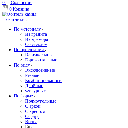
0
Сравнение
0
Корзина
Памятники
По материалу
Из гранита
Из мрамора
Со стеклом
По ориентации
Вертикальные
Горизонтальные
По виду
Эксклюзивные
Резные
Комбинированные
Двойные
Фигурные
По форме
Прямоугольные
С аркой
С крестом
Сердце
Волна
Еще