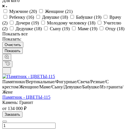
Для кого
Мужчине (
20
)
Женщине (
21
)
Ребенку (
16
)
Девушке (
18
)
Бабушке (
19
)
Врачу
(
2
)
Дочери (
19
)
Молодому человеку (
18
)
Учителю
(
2
)
Дедушке (
18
)
Сыну (
19
)
Маме (
19
)
Отцу (
18
)
Показать все
Показать:
Очистить
Памятники/Вертикальные/Фигурные/Свеча/Резные/С
крестом/Женщине/Маме/Сыну/Девушке/Бабушке/Из гранита/
Жене
Памятник - ЦВЕТЫ-115
Камень: Гранит
от 134 000 ₽
Заказать