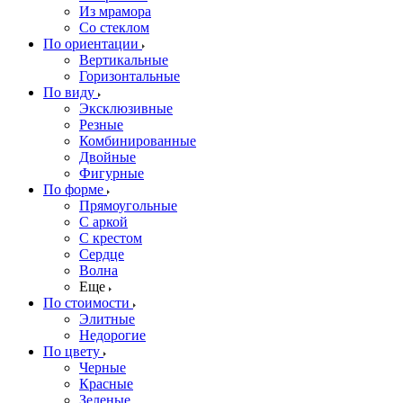
Из мрамора
Со стеклом
По ориентации
Вертикальные
Горизонтальные
По виду
Эксклюзивные
Резные
Комбинированные
Двойные
Фигурные
По форме
Прямоугольные
С аркой
С крестом
Сердце
Волна
Еще
По стоимости
Элитные
Недорогие
По цвету
Черные
Красные
Зеленые