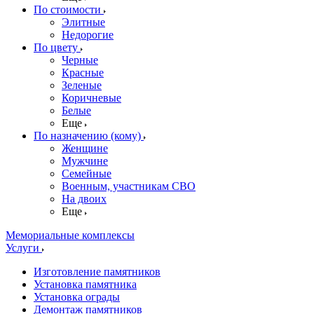
По стоимости
Элитные
Недорогие
По цвету
Черные
Красные
Зеленые
Коричневые
Белые
Еще
По назначению (кому)
Женщине
Мужчине
Семейные
Военным, участникам СВО
На двоих
Еще
Мемориальные комплексы
Услуги
Изготовление памятников
Установка памятника
Установка ограды
Демонтаж памятников