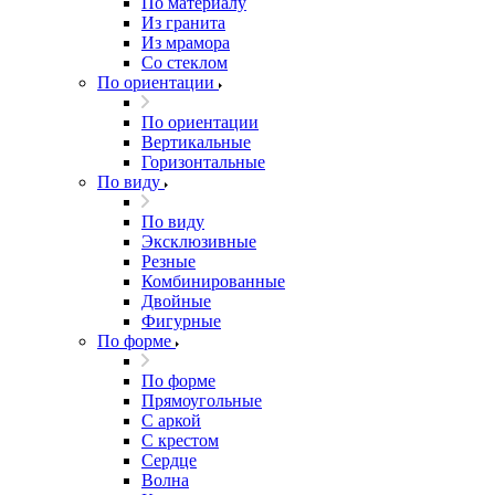
По материалу
Из гранита
Из мрамора
Со стеклом
По ориентации
По ориентации
Вертикальные
Горизонтальные
По виду
По виду
Эксклюзивные
Резные
Комбинированные
Двойные
Фигурные
По форме
По форме
Прямоугольные
С аркой
С крестом
Сердце
Волна