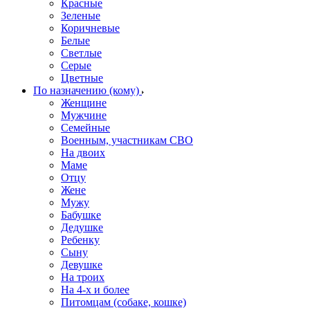
Красные
Зеленые
Коричневые
Белые
Светлые
Серые
Цветные
По назначению (кому)
Женщине
Мужчине
Семейные
Военным, участникам СВО
На двоих
Маме
Отцу
Жене
Мужу
Бабушке
Дедушке
Ребенку
Сыну
Девушке
На троих
На 4-х и более
Питомцам (собаке, кошке)