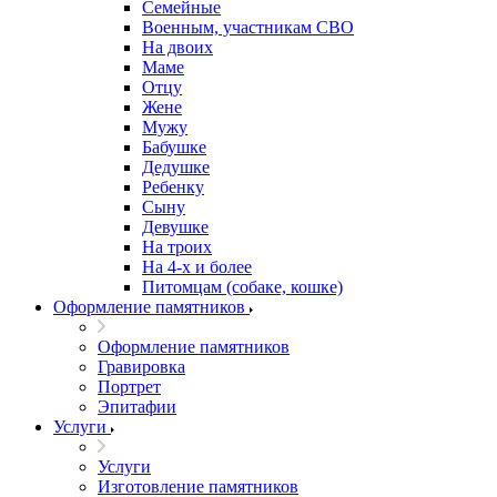
Семейные
Военным, участникам СВО
На двоих
Маме
Отцу
Жене
Мужу
Бабушке
Дедушке
Ребенку
Сыну
Девушке
На троих
На 4-х и более
Питомцам (собаке, кошке)
Оформление памятников
Оформление памятников
Гравировка
Портрет
Эпитафии
Услуги
Услуги
Изготовление памятников