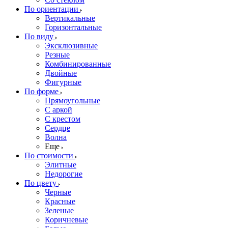
По ориентации
Вертикальные
Горизонтальные
По виду
Эксклюзивные
Резные
Комбинированные
Двойные
Фигурные
По форме
Прямоугольные
С аркой
С крестом
Сердце
Волна
Еще
По стоимости
Элитные
Недорогие
По цвету
Черные
Красные
Зеленые
Коричневые