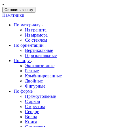
Оставить заявку
Памятники
По материалу
Из гранита
Из мрамора
Со стеклом
По ориентации
Вертикальные
Горизонтальные
По виду
Эксклюзивные
Резные
Комбинированные
Двойные
Фигурные
По форме
Прямоугольные
С аркой
С крестом
Сердце
Волна
Книга
С ангелом