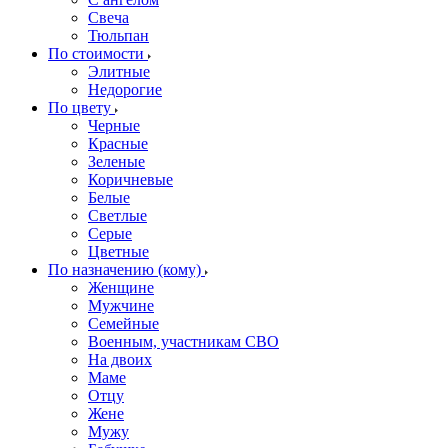
Свеча
Тюльпан
По стоимости
Элитные
Недорогие
По цвету
Черные
Красные
Зеленые
Коричневые
Белые
Светлые
Серые
Цветные
По назначению (кому)
Женщине
Мужчине
Семейные
Военным, участникам СВО
На двоих
Маме
Отцу
Жене
Мужу