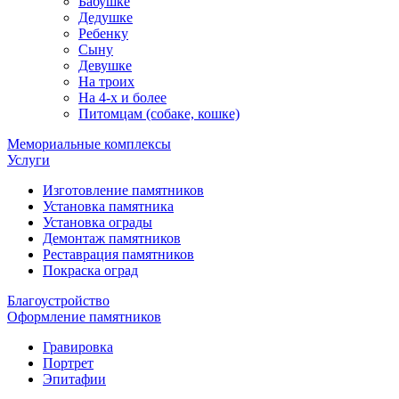
Бабушке
Дедушке
Ребенку
Сыну
Девушке
На троих
На 4-х и более
Питомцам (собаке, кошке)
Мемориальные комплексы
Услуги
Изготовление памятников
Установка памятника
Установка ограды
Демонтаж памятников
Реставрация памятников
Покраска оград
Благоустройство
Оформление памятников
Гравировка
Портрет
Эпитафии