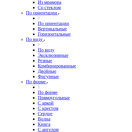
Из мрамора
Со стеклом
По ориентации
По ориентации
Вертикальные
Горизонтальные
По виду
По виду
Эксклюзивные
Резные
Комбинированные
Двойные
Фигурные
По форме
По форме
Прямоугольные
С аркой
С крестом
Сердце
Волна
Книга
С ангелом