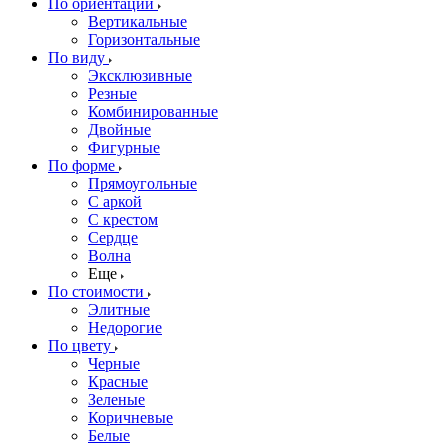
По ориентации
Вертикальные
Горизонтальные
По виду
Эксклюзивные
Резные
Комбинированные
Двойные
Фигурные
По форме
Прямоугольные
С аркой
С крестом
Сердце
Волна
Еще
По стоимости
Элитные
Недорогие
По цвету
Черные
Красные
Зеленые
Коричневые
Белые