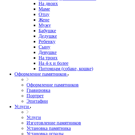
На двоих
Маме
Отцу
Жене
Мужу
Бабушке
Дедушке
Ребенку
Сыну
Девушке
На троих
На 4-х и более
Питомцам (собаке, кошке)
Оформление памятников
Оформление памятников
Гравировка
Портрет
Эпитафии
Услуги
Услуги
Изготовление памятников
Установка памятника
Установка ограды