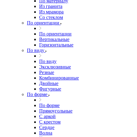
По материалу
Из гранита
Из мрамора
Со стеклом
По ориентации
По ориентации
Вертикальные
Горизонтальные
По виду
По виду
Эксклюзивные
Резные
Комбинированные
Двойные
Фигурные
По форме
По форме
Прямоугольные
С аркой
С крестом
Сердце
Волна