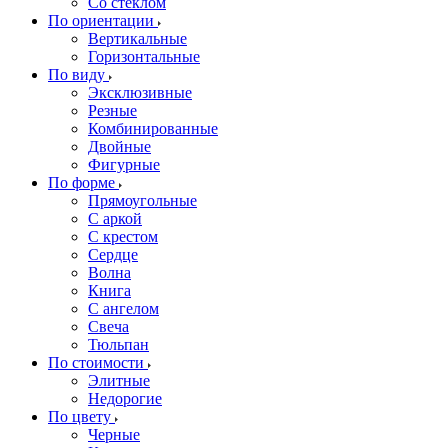
Со стеклом
По ориентации
Вертикальные
Горизонтальные
По виду
Эксклюзивные
Резные
Комбинированные
Двойные
Фигурные
По форме
Прямоугольные
С аркой
С крестом
Сердце
Волна
Книга
С ангелом
Свеча
Тюльпан
По стоимости
Элитные
Недорогие
По цвету
Черные