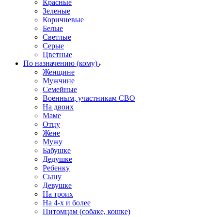
Красные
Зеленые
Коричневые
Белые
Светлые
Серые
Цветные
По назначению (кому)
Женщине
Мужчине
Семейные
Военным, участникам СВО
На двоих
Маме
Отцу
Жене
Мужу
Бабушке
Дедушке
Ребенку
Сыну
Девушке
На троих
На 4-х и более
Питомцам (собаке, кошке)