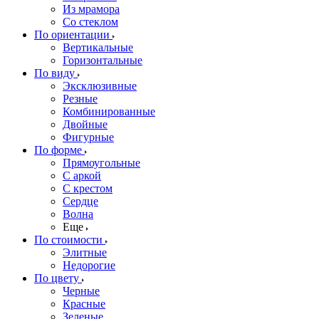
Из мрамора
Со стеклом
По ориентации
Вертикальные
Горизонтальные
По виду
Эксклюзивные
Резные
Комбинированные
Двойные
Фигурные
По форме
Прямоугольные
С аркой
С крестом
Сердце
Волна
Еще
По стоимости
Элитные
Недорогие
По цвету
Черные
Красные
Зеленые