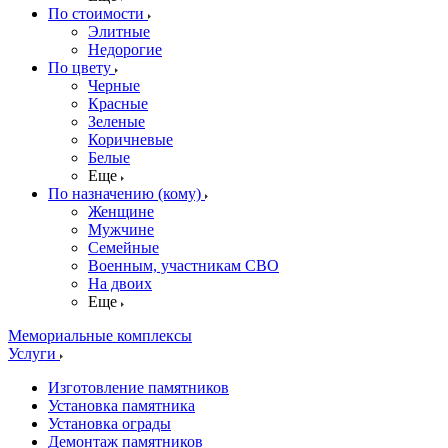
По стоимости
Элитные
Недорогие
По цвету
Черные
Красные
Зеленые
Коричневые
Белые
Еще
По назначению (кому)
Женщине
Мужчине
Семейные
Военным, участникам СВО
На двоих
Еще
Мемориальные комплексы
Услуги
Изготовление памятников
Установка памятника
Установка ограды
Демонтаж памятников