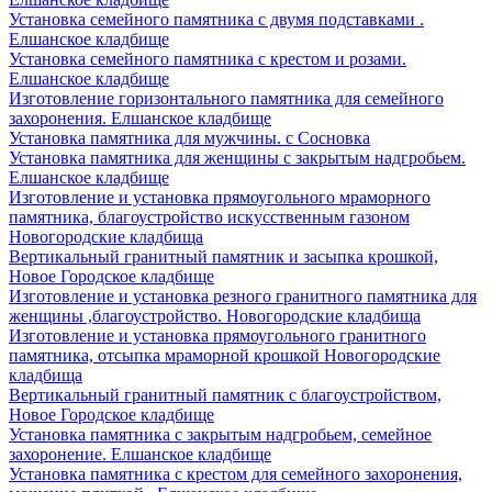
Установка семейного памятника с двумя подставками .
Елшанское кладбище
Установка семейного памятника с крестом и розами.
Елшанское кладбище
Изготовление горизонтального памятника для семейного
захоронения. Елшанское кладбище
Установка памятника для мужчины. с Сосновка
Установка памятника для женщины с закрытым надгробьем.
Елшанское кладбище
Изготовление и установка прямоугольного мраморного
памятника, благоустройство искусственным газоном
Новогородские кладбища
Вертикальный гранитный памятник и засыпка крошкой,
Новое Городское кладбище
Изготовление и установка резного гранитного памятника для
женщины ,благоустройство. Новогородские кладбища
Изготовление и установка прямоугольного гранитного
памятника, отсыпка мраморной крошкой Новогородские
кладбища
Вертикальный гранитный памятник с благоустройством,
Новое Городское кладбище
Установка памятника с закрытым надгробьем, семейное
захоронение. Елшанское кладбище
Установка памятника с крестом для семейного захоронения,