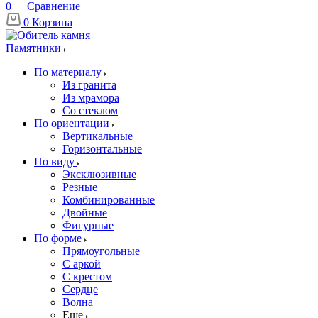
0
Сравнение
0
Корзина
Памятники
По материалу
Из гранита
Из мрамора
Со стеклом
По ориентации
Вертикальные
Горизонтальные
По виду
Эксклюзивные
Резные
Комбинированные
Двойные
Фигурные
По форме
Прямоугольные
С аркой
С крестом
Сердце
Волна
Еще