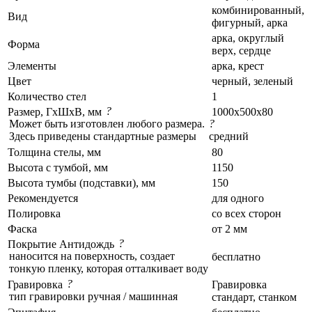
комбинированный,
Вид
фигурный, арка
арка, округлый
Форма
верх, сердце
Элементы
арка, крест
Цвет
черный, зеленый
Количество стел
1
?
Размер, ГxШxВ, мм
1000x500x80
Может быть изготовлен любого размера.
?
Здесь приведены стандартные размеры
средний
Толщина стелы, мм
80
Высота с тумбой, мм
1150
Высота тумбы (подставки), мм
150
Рекомендуется
для одного
Полировка
со всех сторон
Фаска
от 2 мм
?
Покрытие Антидождь
наносится на поверхность, создает
бесплатно
тонкую пленку, которая отталкивает воду
?
Гравировка
Гравировка
тип гравировки ручная / машинная
стандарт, станком