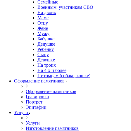
Семейные
Военным, участникам СВО
На двоих
Маме
Отцу
Жене
Мужу
Бабушке
Дедушке
Ребенку
Сыну
Девушке
На троих
На 4-х и более
Питомцам (собаке, кошке)
Оформление памятников
Оформление памятников
Гравировка
Портрет
Эпитафии
Услуги
Услуги
Изготовление памятников