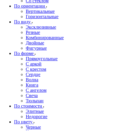
Со стеклом
По ориентации
Вертикальные
Горизонтальные
По виду
Эксклюзивные
Резные
Комбинированные
Двойные
Фигурные
По форме
Прямоугольные
С аркой
С крестом
Сердце
Волна
Книга
С ангелом
Свеча
Тюльпан
По стоимости
Элитные
Недорогие
По цвету
Черные