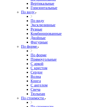
Вертикальные
Горизонтальные
По виду
По виду
Эксклюзивные
Резные
Комбинированные
Двойные
Фигурные
По форме
По форме
Прямоугольные
С аркой
С крестом
Сердце
Волна
Книга
С ангелом
Свеча
Тюльпан
По стоимости
По стоимости