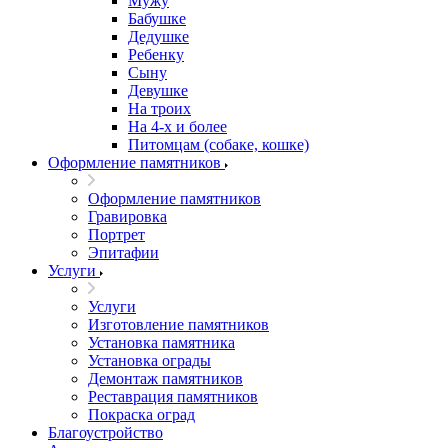
Мужу
Бабушке
Дедушке
Ребенку
Сыну
Девушке
На троих
На 4-х и более
Питомцам (собаке, кошке)
Оформление памятников
Оформление памятников
Гравировка
Портрет
Эпитафии
Услуги
Услуги
Изготовление памятников
Установка памятника
Установка ограды
Демонтаж памятников
Реставрация памятников
Покраска оград
Благоустройство