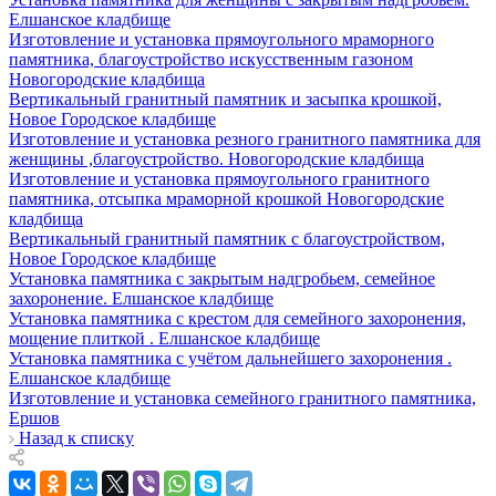
Елшанское кладбище
Изготовление и установка прямоугольного мраморного
памятника, благоустройство искусственным газоном
Новогородские кладбища
Вертикальный гранитный памятник и засыпка крошкой,
Новое Городское кладбище
Изготовление и установка резного гранитного памятника для
женщины ,благоустройство. Новогородские кладбища
Изготовление и установка прямоугольного гранитного
памятника, отсыпка мраморной крошкой Новогородские
кладбища
Вертикальный гранитный памятник с благоустройством,
Новое Городское кладбище
Установка памятника с закрытым надгробьем, семейное
захоронение. Елшанское кладбище
Установка памятника с крестом для семейного захоронения,
мощение плиткой . Елшанское кладбище
Установка памятника с учётом дальнейшего захоронения .
Елшанское кладбище
Изготовление и установка семейного гранитного памятника,
Ершов
Назад к списку