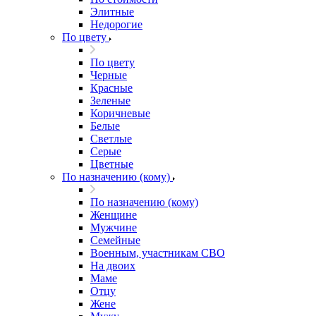
Элитные
Недорогие
По цвету
По цвету
Черные
Красные
Зеленые
Коричневые
Белые
Светлые
Серые
Цветные
По назначению (кому)
По назначению (кому)
Женщине
Мужчине
Семейные
Военным, участникам СВО
На двоих
Маме
Отцу
Жене