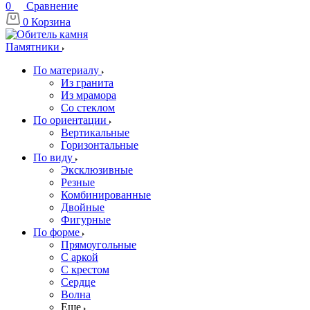
0
Сравнение
0
Корзина
Памятники
По материалу
Из гранита
Из мрамора
Со стеклом
По ориентации
Вертикальные
Горизонтальные
По виду
Эксклюзивные
Резные
Комбинированные
Двойные
Фигурные
По форме
Прямоугольные
С аркой
С крестом
Сердце
Волна
Еще