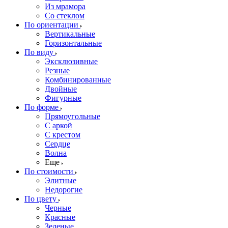
Из мрамора
Со стеклом
По ориентации
Вертикальные
Горизонтальные
По виду
Эксклюзивные
Резные
Комбинированные
Двойные
Фигурные
По форме
Прямоугольные
С аркой
С крестом
Сердце
Волна
Еще
По стоимости
Элитные
Недорогие
По цвету
Черные
Красные
Зеленые