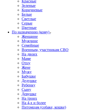
Красные
Зеленые
Коричневые
Белые
Светлые
Серые
Цветные
По назначению (кому)
Женщине
Мужчине
Семейные
Военным, участникам СВО
На двоих
Маме
Отцу
Жене
Мужу
Бабушке
Дедушке
Ребенку
Сыну
Девушке
На троих
На 4-х и более
Питомцам (собаке, кошке)