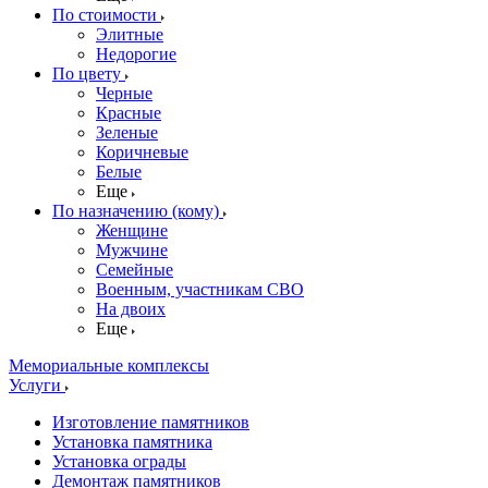
По стоимости
Элитные
Недорогие
По цвету
Черные
Красные
Зеленые
Коричневые
Белые
Еще
По назначению (кому)
Женщине
Мужчине
Семейные
Военным, участникам СВО
На двоих
Еще
Мемориальные комплексы
Услуги
Изготовление памятников
Установка памятника
Установка ограды
Демонтаж памятников