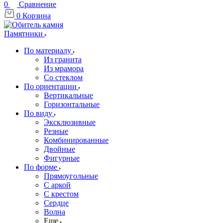
0
Сравнение
0
Корзина
Памятники
По материалу
Из гранита
Из мрамора
Со стеклом
По ориентации
Вертикальные
Горизонтальные
По виду
Эксклюзивные
Резные
Комбинированные
Двойные
Фигурные
По форме
Прямоугольные
С аркой
С крестом
Сердце
Волна
Еще