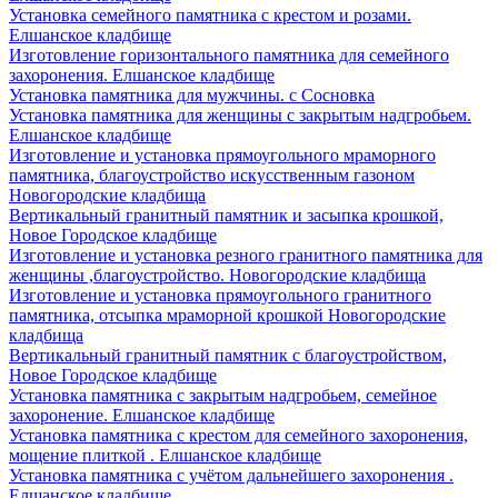
Установка семейного памятника с крестом и розами.
Елшанское кладбище
Изготовление горизонтального памятника для семейного
захоронения. Елшанское кладбище
Установка памятника для мужчины. с Сосновка
Установка памятника для женщины с закрытым надгробьем.
Елшанское кладбище
Изготовление и установка прямоугольного мраморного
памятника, благоустройство искусственным газоном
Новогородские кладбища
Вертикальный гранитный памятник и засыпка крошкой,
Новое Городское кладбище
Изготовление и установка резного гранитного памятника для
женщины ,благоустройство. Новогородские кладбища
Изготовление и установка прямоугольного гранитного
памятника, отсыпка мраморной крошкой Новогородские
кладбища
Вертикальный гранитный памятник с благоустройством,
Новое Городское кладбище
Установка памятника с закрытым надгробьем, семейное
захоронение. Елшанское кладбище
Установка памятника с крестом для семейного захоронения,
мощение плиткой . Елшанское кладбище
Установка памятника с учётом дальнейшего захоронения .
Елшанское кладбище