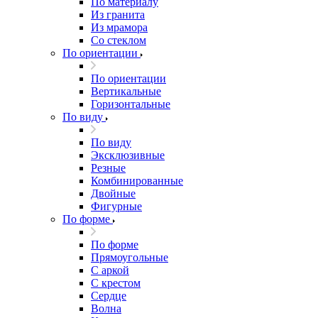
По материалу
Из гранита
Из мрамора
Со стеклом
По ориентации
По ориентации
Вертикальные
Горизонтальные
По виду
По виду
Эксклюзивные
Резные
Комбинированные
Двойные
Фигурные
По форме
По форме
Прямоугольные
С аркой
С крестом
Сердце
Волна