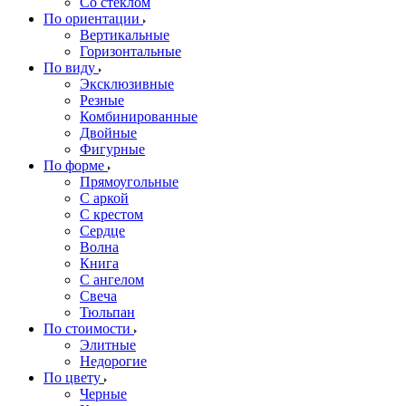
Со стеклом
По ориентации
Вертикальные
Горизонтальные
По виду
Эксклюзивные
Резные
Комбинированные
Двойные
Фигурные
По форме
Прямоугольные
С аркой
С крестом
Сердце
Волна
Книга
С ангелом
Свеча
Тюльпан
По стоимости
Элитные
Недорогие
По цвету
Черные