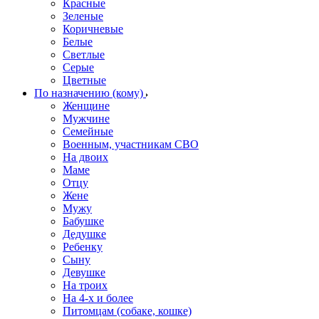
Красные
Зеленые
Коричневые
Белые
Светлые
Серые
Цветные
По назначению (кому)
Женщине
Мужчине
Семейные
Военным, участникам СВО
На двоих
Маме
Отцу
Жене
Мужу
Бабушке
Дедушке
Ребенку
Сыну
Девушке
На троих
На 4-х и более
Питомцам (собаке, кошке)