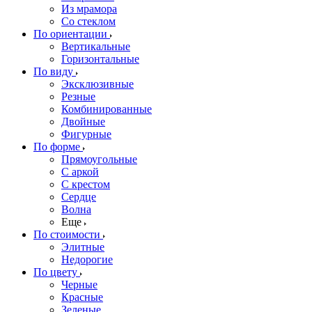
Из мрамора
Со стеклом
По ориентации
Вертикальные
Горизонтальные
По виду
Эксклюзивные
Резные
Комбинированные
Двойные
Фигурные
По форме
Прямоугольные
С аркой
С крестом
Сердце
Волна
Еще
По стоимости
Элитные
Недорогие
По цвету
Черные
Красные
Зеленые