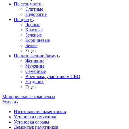
По стоимости
Элитные
Недорогие
По цвету
Черные
Красные
Зеленые
Коричневые
Белые
Еще
По назначению (кому)
Женщине
Мужчине
Семейные
Военным, участникам СВО
На двоих
Еще
Мемориальные комплексы
Услуги
Изготовление памятников
Установка памятника
Установка ограды
Демонтаж памятников