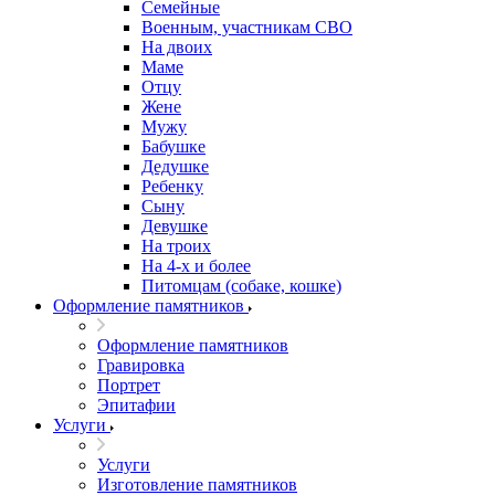
Семейные
Военным, участникам СВО
На двоих
Маме
Отцу
Жене
Мужу
Бабушке
Дедушке
Ребенку
Сыну
Девушке
На троих
На 4-х и более
Питомцам (собаке, кошке)
Оформление памятников
Оформление памятников
Гравировка
Портрет
Эпитафии
Услуги
Услуги
Изготовление памятников