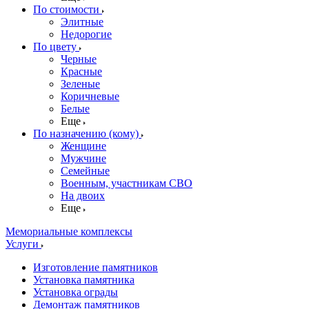
По стоимости
Элитные
Недорогие
По цвету
Черные
Красные
Зеленые
Коричневые
Белые
Еще
По назначению (кому)
Женщине
Мужчине
Семейные
Военным, участникам СВО
На двоих
Еще
Мемориальные комплексы
Услуги
Изготовление памятников
Установка памятника
Установка ограды
Демонтаж памятников