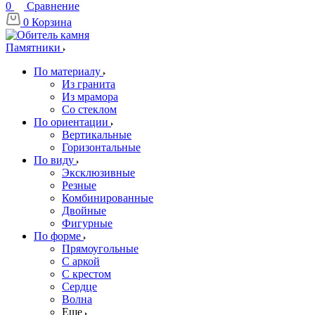
0
Сравнение
0
Корзина
Памятники
По материалу
Из гранита
Из мрамора
Со стеклом
По ориентации
Вертикальные
Горизонтальные
По виду
Эксклюзивные
Резные
Комбинированные
Двойные
Фигурные
По форме
Прямоугольные
С аркой
С крестом
Сердце
Волна
Еще