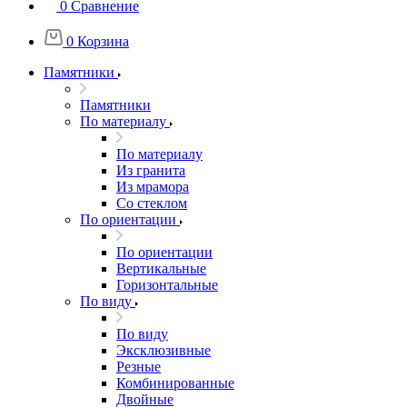
0
Сравнение
0
Корзина
Памятники
Памятники
По материалу
По материалу
Из гранита
Из мрамора
Со стеклом
По ориентации
По ориентации
Вертикальные
Горизонтальные
По виду
По виду
Эксклюзивные
Резные
Комбинированные
Двойные