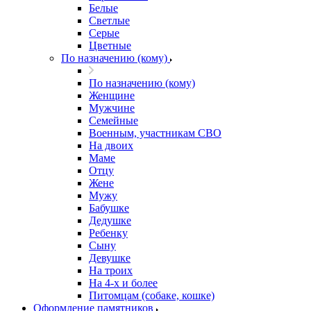
Белые
Светлые
Серые
Цветные
По назначению (кому)
По назначению (кому)
Женщине
Мужчине
Семейные
Военным, участникам СВО
На двоих
Маме
Отцу
Жене
Мужу
Бабушке
Дедушке
Ребенку
Сыну
Девушке
На троих
На 4-х и более
Питомцам (собаке, кошке)
Оформление памятников