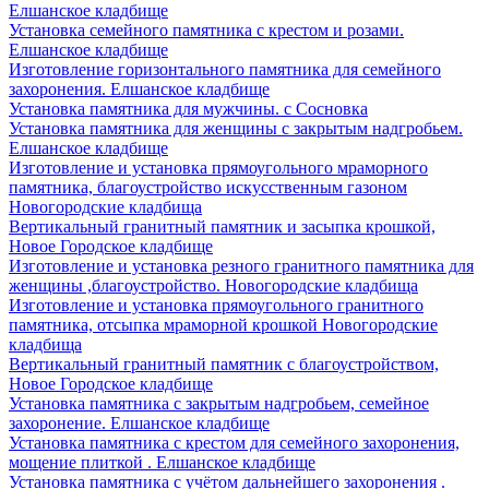
Елшанское кладбище
Установка семейного памятника с крестом и розами.
Елшанское кладбище
Изготовление горизонтального памятника для семейного
захоронения. Елшанское кладбище
Установка памятника для мужчины. с Сосновка
Установка памятника для женщины с закрытым надгробьем.
Елшанское кладбище
Изготовление и установка прямоугольного мраморного
памятника, благоустройство искусственным газоном
Новогородские кладбища
Вертикальный гранитный памятник и засыпка крошкой,
Новое Городское кладбище
Изготовление и установка резного гранитного памятника для
женщины ,благоустройство. Новогородские кладбища
Изготовление и установка прямоугольного гранитного
памятника, отсыпка мраморной крошкой Новогородские
кладбища
Вертикальный гранитный памятник с благоустройством,
Новое Городское кладбище
Установка памятника с закрытым надгробьем, семейное
захоронение. Елшанское кладбище
Установка памятника с крестом для семейного захоронения,
мощение плиткой . Елшанское кладбище
Установка памятника с учётом дальнейшего захоронения .