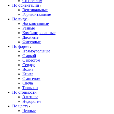
Со стеклом
По ориентации
Вертикальные
Горизонтальные
По виду
Эксклюзивные
Резные
Комбинированные
Двойные
Фигурные
По форме
Прямоугольные
С аркой
С крестом
Сердце
Волна
Книга
С ангелом
Свеча
Тюльпан
По стоимости
Элитные
Недорогие
По цвету
Черные