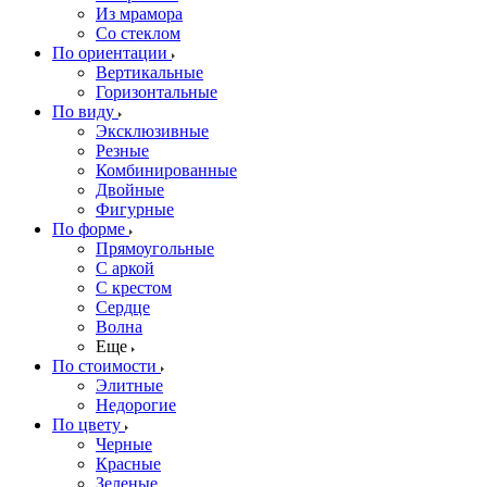
Из мрамора
Со стеклом
По ориентации
Вертикальные
Горизонтальные
По виду
Эксклюзивные
Резные
Комбинированные
Двойные
Фигурные
По форме
Прямоугольные
С аркой
С крестом
Сердце
Волна
Еще
По стоимости
Элитные
Недорогие
По цвету
Черные
Красные
Зеленые