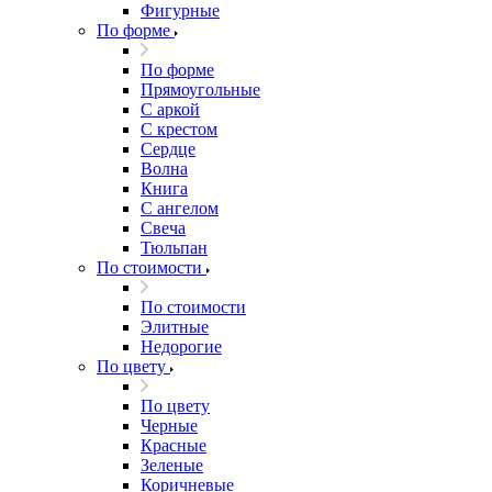
Фигурные
По форме
По форме
Прямоугольные
С аркой
С крестом
Сердце
Волна
Книга
С ангелом
Свеча
Тюльпан
По стоимости
По стоимости
Элитные
Недорогие
По цвету
По цвету
Черные
Красные
Зеленые
Коричневые