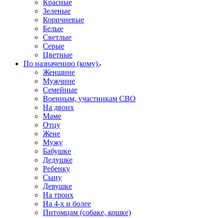
Красные
Зеленые
Коричневые
Белые
Светлые
Серые
Цветные
По назначению (кому)
Женщине
Мужчине
Семейные
Военным, участникам СВО
На двоих
Маме
Отцу
Жене
Мужу
Бабушке
Дедушке
Ребенку
Сыну
Девушке
На троих
На 4-х и более
Питомцам (собаке, кошке)