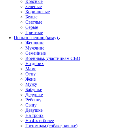
Красные
Зеленые
Коричневые
Белые
Светлые
Серые
Цветные
По назначению (кому)
Женщине
Мужчине
Семейные
Военным, участникам СВО
На двоих
Маме
Отцу
Жене
Мужу
Бабушке
Дедушке
Ребенку
Сыну
Девушке
На троих
На 4-х и более
Питомцам (собаке, кошке)