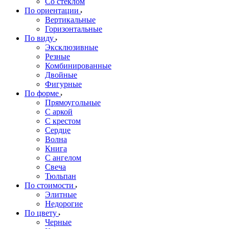
Со стеклом
По ориентации
Вертикальные
Горизонтальные
По виду
Эксклюзивные
Резные
Комбинированные
Двойные
Фигурные
По форме
Прямоугольные
С аркой
С крестом
Сердце
Волна
Книга
С ангелом
Свеча
Тюльпан
По стоимости
Элитные
Недорогие
По цвету
Черные