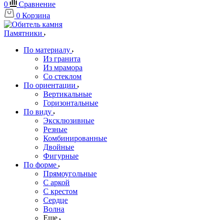
0
Сравнение
0
Корзина
Памятники
По материалу
Из гранита
Из мрамора
Со стеклом
По ориентации
Вертикальные
Горизонтальные
По виду
Эксклюзивные
Резные
Комбинированные
Двойные
Фигурные
По форме
Прямоугольные
С аркой
С крестом
Сердце
Волна
Еще