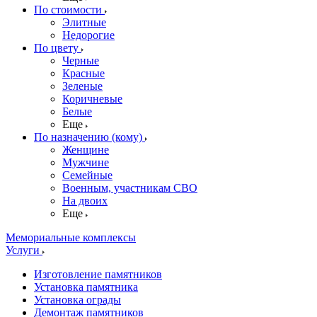
По стоимости
Элитные
Недорогие
По цвету
Черные
Красные
Зеленые
Коричневые
Белые
Еще
По назначению (кому)
Женщине
Мужчине
Семейные
Военным, участникам СВО
На двоих
Еще
Мемориальные комплексы
Услуги
Изготовление памятников
Установка памятника
Установка ограды
Демонтаж памятников