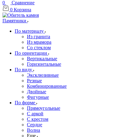
0
Сравнение
0
Корзина
Памятники
По материалу
Из гранита
Из мрамора
Со стеклом
По ориентации
Вертикальные
Горизонтальные
По виду
Эксклюзивные
Резные
Комбинированные
Двойные
Фигурные
По форме
Прямоугольные
С аркой
С крестом
Сердце
Волна
Еще