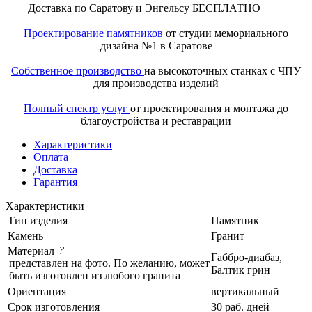
Доставка по Саратову и Энгельсу БЕСПЛАТНО
Проектирование памятников
от студии мемориального
дизайна №1 в Саратове
Собственное производство
на высокоточных станках с ЧПУ
для производства изделий
Полный спектр услуг
от проектирования и монтажа до
благоустройства и реставрации
Характеристики
Оплата
Доставка
Гарантия
Характеристики
Тип изделия
Памятник
Камень
Гранит
?
Материал
Габбро-диабаз,
представлен на фото. По желанию, может
Балтик грин
быть изготовлен из любого гранита
Ориентация
вертикальный
Срок изготовления
30 раб. дней