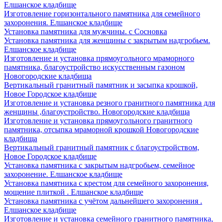
Елшанское кладбище
Изготовление горизонтального памятника для семейного
захоронения. Елшанское кладбище
Установка памятника для мужчины. с Сосновка
Установка памятника для женщины с закрытым надгробьем.
Елшанское кладбище
Изготовление и установка прямоугольного мраморного
памятника, благоустройство искусственным газоном
Новогородские кладбища
Вертикальный гранитный памятник и засыпка крошкой,
Новое Городское кладбище
Изготовление и установка резного гранитного памятника для
женщины ,благоустройство. Новогородские кладбища
Изготовление и установка прямоугольного гранитного
памятника, отсыпка мраморной крошкой Новогородские
кладбища
Вертикальный гранитный памятник с благоустройством,
Новое Городское кладбище
Установка памятника с закрытым надгробьем, семейное
захоронение. Елшанское кладбище
Установка памятника с крестом для семейного захоронения,
мощение плиткой . Елшанское кладбище
Установка памятника с учётом дальнейшего захоронения .
Елшанское кладбище
Изготовление и установка семейного гранитного памятника,