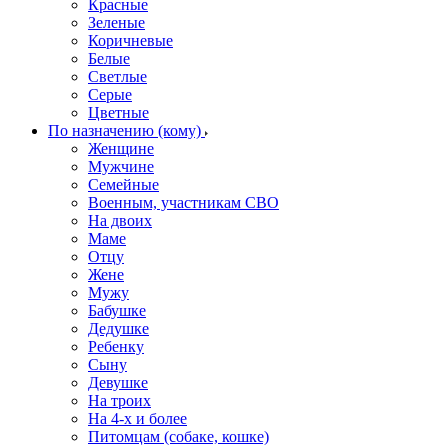
Красные
Зеленые
Коричневые
Белые
Светлые
Серые
Цветные
По назначению (кому)
Женщине
Мужчине
Семейные
Военным, участникам СВО
На двоих
Маме
Отцу
Жене
Мужу
Бабушке
Дедушке
Ребенку
Сыну
Девушке
На троих
На 4-х и более
Питомцам (собаке, кошке)