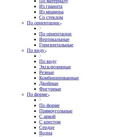
По материалу
Из гранита
Из мрамора
Со стеклом
По ориентации
По ориентации
Вертикальные
Горизонтальные
По виду
По виду
Эксклюзивные
Резные
Комбинированные
Двойные
Фигурные
По форме
По форме
Прямоугольные
С аркой
С крестом
Сердце
Волна