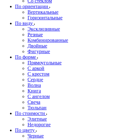
Со стеклом
По ориентации
Вертикальные
Горизонтальные
По виду
Эксклюзивные
Резные
Комбинированные
Двойные
Фигурные
По форме
Прямоугольные
С аркой
С крестом
Сердце
Волна
Книга
С ангелом
Свеча
Тюльпан
По стоимости
Элитные
Недорогие
По цвету
Черные