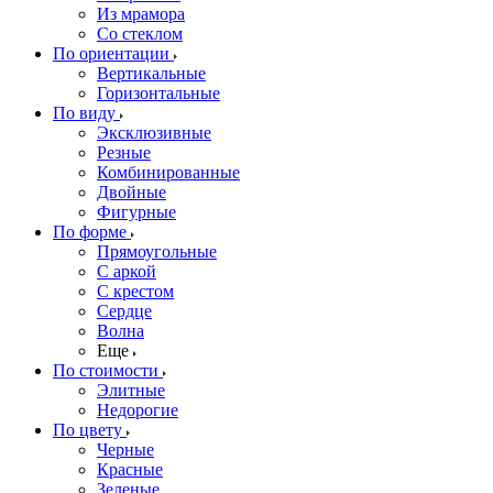
Из мрамора
Со стеклом
По ориентации
Вертикальные
Горизонтальные
По виду
Эксклюзивные
Резные
Комбинированные
Двойные
Фигурные
По форме
Прямоугольные
С аркой
С крестом
Сердце
Волна
Еще
По стоимости
Элитные
Недорогие
По цвету
Черные
Красные
Зеленые