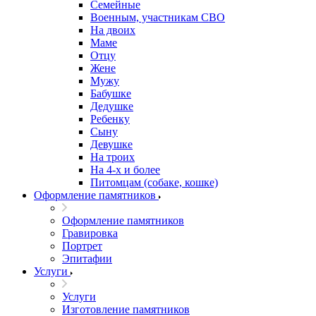
Семейные
Военным, участникам СВО
На двоих
Маме
Отцу
Жене
Мужу
Бабушке
Дедушке
Ребенку
Сыну
Девушке
На троих
На 4-х и более
Питомцам (собаке, кошке)
Оформление памятников
Оформление памятников
Гравировка
Портрет
Эпитафии
Услуги
Услуги
Изготовление памятников