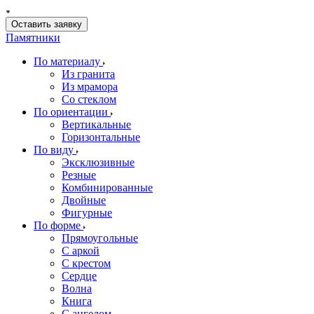
Оставить заявку
Памятники
По материалу
Из гранита
Из мрамора
Со стеклом
По ориентации
Вертикальные
Горизонтальные
По виду
Эксклюзивные
Резные
Комбинированные
Двойные
Фигурные
По форме
Прямоугольные
С аркой
С крестом
Сердце
Волна
Книга
С ангелом