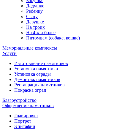
Бабушке
Дедушке
Ребенку
Сыну
Девушке
На троих
На 4-х и более
Питомцам (собаке, кошке)
Мемориальные комплексы
Услуги
Изготовление памятников
Установка памятника
Установка ограды
Демонтаж памятников
Реставрация памятников
Покраска оград
Благоустройство
Оформление памятников
Гравировка
Портрет
Эпитафии