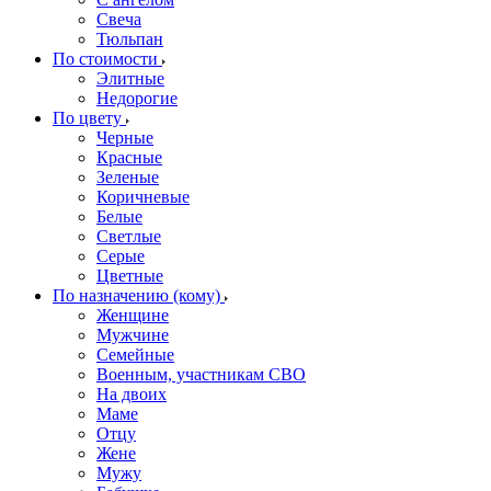
Свеча
Тюльпан
По стоимости
Элитные
Недорогие
По цвету
Черные
Красные
Зеленые
Коричневые
Белые
Светлые
Серые
Цветные
По назначению (кому)
Женщине
Мужчине
Семейные
Военным, участникам СВО
На двоих
Маме
Отцу
Жене
Мужу