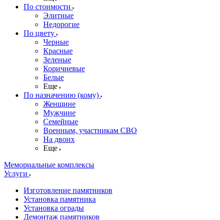
По стоимости
Элитные
Недорогие
По цвету
Черные
Красные
Зеленые
Коричневые
Белые
Еще
По назначению (кому)
Женщине
Мужчине
Семейные
Военным, участникам СВО
На двоих
Еще
Мемориальные комплексы
Услуги
Изготовление памятников
Установка памятника
Установка ограды
Демонтаж памятников