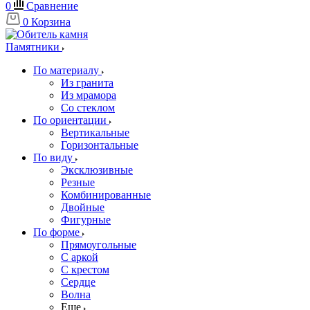
0
Сравнение
0
Корзина
Памятники
По материалу
Из гранита
Из мрамора
Со стеклом
По ориентации
Вертикальные
Горизонтальные
По виду
Эксклюзивные
Резные
Комбинированные
Двойные
Фигурные
По форме
Прямоугольные
С аркой
С крестом
Сердце
Волна
Еще