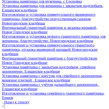
Установка памятника для мужчины. с Сосновка
Установка памятника для женщины с закрытым надгробьем.
Елшанское кладбище
Изготовление и установка прямоугольного мраморного
памятника, благоустройство искусственным газоном
Новогородские кладбища
Вертикальный гранитный памятник и засыпка крошкой,
Новое Городское кладбище
Изготовление и установка резного гранитного памятника для
женщины ,благоустройство. Новогородские кладбища
Изготовление и установка прямоугольного гранитного
памятника, отсыпка мраморной крошкой Новогородские
кладбища
Вертикальный гранитный памятник с благоустройством,
Новое Городское кладбище
Установка памятника с закрытым надгробьем, семейное
захоронение. Елшанское кладбище
Установка памятника с крестом для семейного захоронения,
мощение плиткой . Елшанское кладбище
Установка памятника с учётом дальнейшего захоронения .
Елшанское кладбище
Изготовление и установка семейного гранитного памятника,
Ершов
Назад к списку