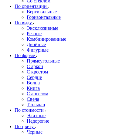
Со стеклом
По ориентации
Вертикальные
Горизонтальные
По виду
Эксклюзивные
Резные
Комбинированные
Двойные
Фигурные
По форме
Прямоугольные
С аркой
С крестом
Сердце
Волна
Книга
С ангелом
Свеча
Тюльпан
По стоимости
Элитные
Недорогие
По цвету
Черные