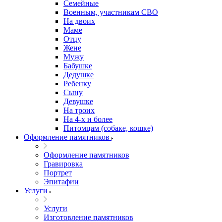
Семейные
Военным, участникам СВО
На двоих
Маме
Отцу
Жене
Мужу
Бабушке
Дедушке
Ребенку
Сыну
Девушке
На троих
На 4-х и более
Питомцам (собаке, кошке)
Оформление памятников
Оформление памятников
Гравировка
Портрет
Эпитафии
Услуги
Услуги
Изготовление памятников