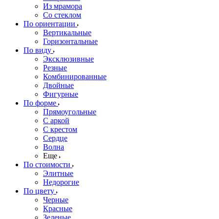
Из мрамора
Со стеклом
По ориентации
Вертикальные
Горизонтальные
По виду
Эксклюзивные
Резные
Комбинированные
Двойные
Фигурные
По форме
Прямоугольные
С аркой
С крестом
Сердце
Волна
Еще
По стоимости
Элитные
Недорогие
По цвету
Черные
Красные
Зеленые