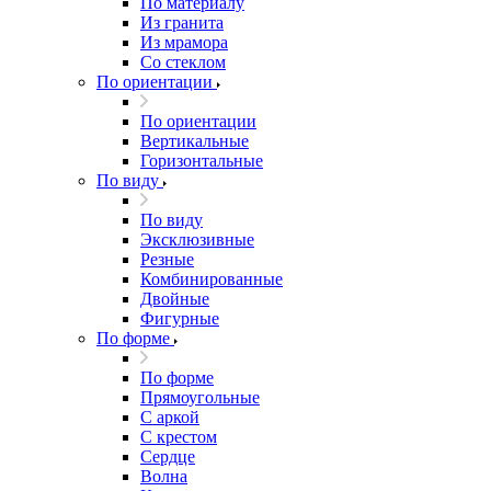
По материалу
Из гранита
Из мрамора
Со стеклом
По ориентации
По ориентации
Вертикальные
Горизонтальные
По виду
По виду
Эксклюзивные
Резные
Комбинированные
Двойные
Фигурные
По форме
По форме
Прямоугольные
С аркой
С крестом
Сердце
Волна