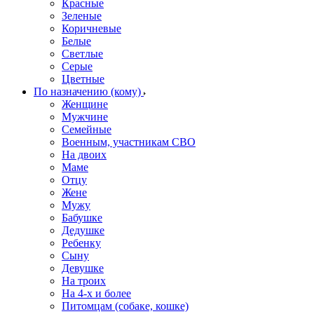
Красные
Зеленые
Коричневые
Белые
Светлые
Серые
Цветные
По назначению (кому)
Женщине
Мужчине
Семейные
Военным, участникам СВО
На двоих
Маме
Отцу
Жене
Мужу
Бабушке
Дедушке
Ребенку
Сыну
Девушке
На троих
На 4-х и более
Питомцам (собаке, кошке)