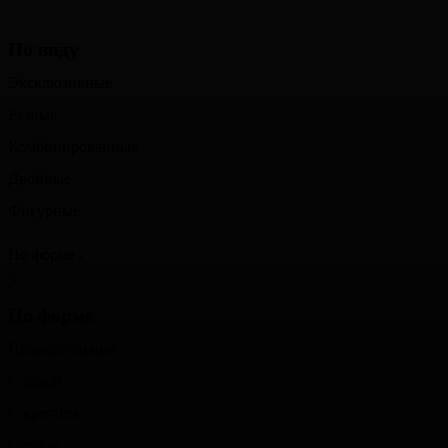
По виду
Эксклюзивные
Резные
Комбинированные
Двойные
Фигурные
По форме
По форме
Прямоугольные
С аркой
С крестом
Сердце