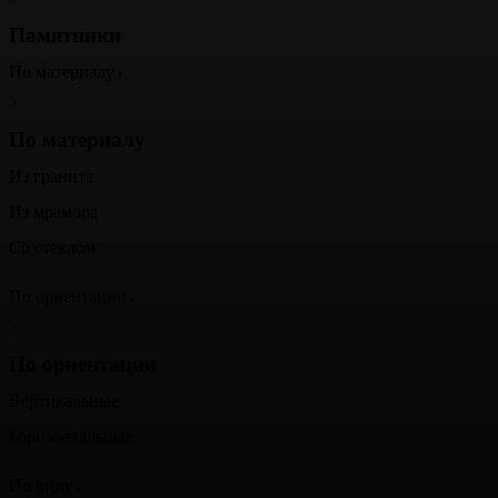
Памятники
По материалу
По материалу
Из гранита
Из мрамора
Со стеклом
По ориентации
По ориентации
Вертикальные
Горизонтальные
По виду