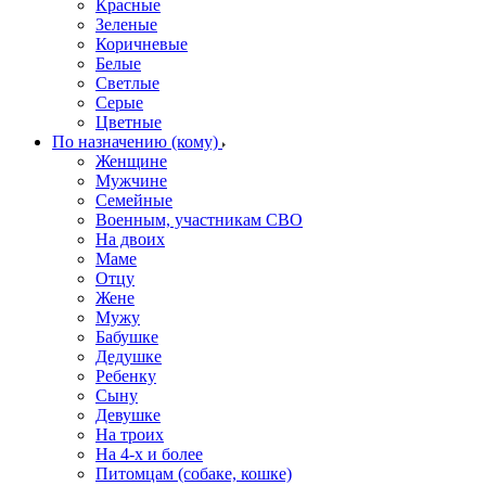
Красные
Зеленые
Коричневые
Белые
Светлые
Серые
Цветные
По назначению (кому)
Женщине
Мужчине
Семейные
Военным, участникам СВО
На двоих
Маме
Отцу
Жене
Мужу
Бабушке
Дедушке
Ребенку
Сыну
Девушке
На троих
На 4-х и более
Питомцам (собаке, кошке)