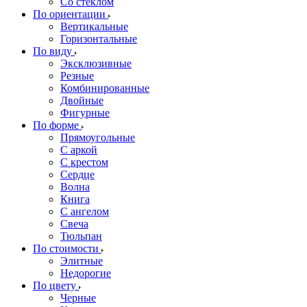
Со стеклом
По ориентации
Вертикальные
Горизонтальные
По виду
Эксклюзивные
Резные
Комбинированные
Двойные
Фигурные
По форме
Прямоугольные
С аркой
С крестом
Сердце
Волна
Книга
С ангелом
Свеча
Тюльпан
По стоимости
Элитные
Недорогие
По цвету
Черные