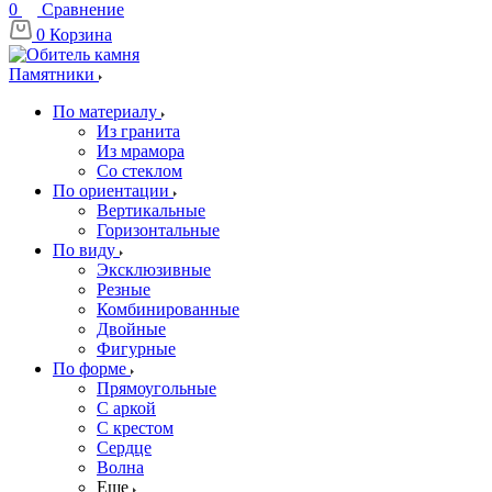
0
Сравнение
0
Корзина
Памятники
По материалу
Из гранита
Из мрамора
Со стеклом
По ориентации
Вертикальные
Горизонтальные
По виду
Эксклюзивные
Резные
Комбинированные
Двойные
Фигурные
По форме
Прямоугольные
С аркой
С крестом
Сердце
Волна
Еще