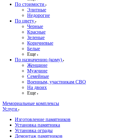
По стоимости
Элитные
Недорогие
По цвету
Черные
Красные
Зеленые
Коричневые
Белые
Еще
По назначению (кому)
Женщине
Мужчине
Семейные
Военным, участникам СВО
На двоих
Еще
Мемориальные комплексы
Услуги
Изготовление памятников
Установка памятника
Установка ограды
Демонтаж памятников