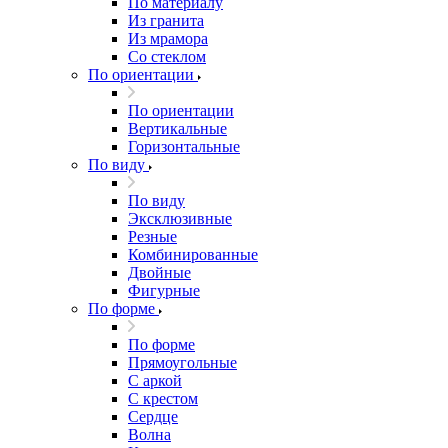
По материалу
Из гранита
Из мрамора
Со стеклом
По ориентации
По ориентации
Вертикальные
Горизонтальные
По виду
По виду
Эксклюзивные
Резные
Комбинированные
Двойные
Фигурные
По форме
По форме
Прямоугольные
С аркой
С крестом
Сердце
Волна