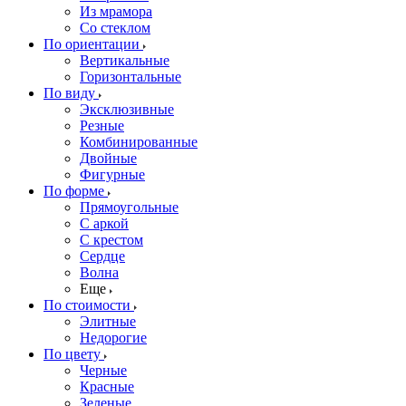
Из мрамора
Со стеклом
По ориентации
Вертикальные
Горизонтальные
По виду
Эксклюзивные
Резные
Комбинированные
Двойные
Фигурные
По форме
Прямоугольные
С аркой
С крестом
Сердце
Волна
Еще
По стоимости
Элитные
Недорогие
По цвету
Черные
Красные
Зеленые