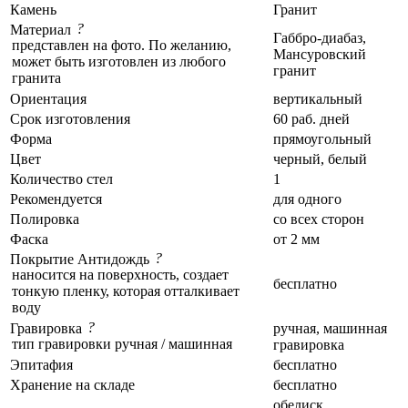
Камень
Гранит
?
Материал
Габбро-диабаз,
представлен на фото. По желанию,
Мансуровский
может быть изготовлен из любого
гранит
гранита
Ориентация
вертикальный
Срок изготовления
60 раб. дней
Форма
прямоугольный
Цвет
черный, белый
Количество стел
1
Рекомендуется
для одного
Полировка
со всех сторон
Фаска
от 2 мм
?
Покрытие Антидождь
наносится на поверхность, создает
бесплатно
тонкую пленку, которая отталкивает
воду
?
Гравировка
ручная, машинная
тип гравировки ручная / машинная
гравировка
Эпитафия
бесплатно
Хранение на складе
бесплатно
обелиск,