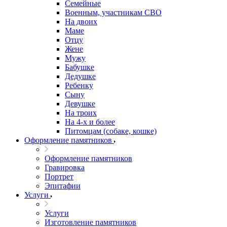
Семейные
Военным, участникам СВО
На двоих
Маме
Отцу
Жене
Мужу
Бабушке
Дедушке
Ребенку
Сыну
Девушке
На троих
На 4-х и более
Питомцам (собаке, кошке)
Оформление памятников
Оформление памятников
Гравировка
Портрет
Эпитафии
Услуги
Услуги
Изготовление памятников