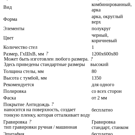
комбинированный,
Вид
арка
арка, округлый
Форма
верх
Элементы
полукруг
черный,
Цвет
коричневый
Количество стел
1
?
Размер, ГxШxВ, мм
1200x600x80
Может быть изготовлен любого размера.
?
Здесь приведены стандартные размеры
высокий
Толщина стелы, мм
80
Высота с тумбой, мм
1350
Рекомендуется
для одного
Полировка
со всех сторон
Фаска
от 2 мм
?
Покрытие Антидождь
наносится на поверхность, создает
бесплатно
тонкую пленку, которая отталкивает воду
?
Гравировка
Гравировка
тип гравировки ручная / машинная
стандарт, станком
Эпитафия
бесплатно