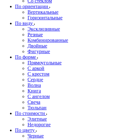
Со стеклом
По ориентации
Вертикальные
Горизонтальные
По виду
Эксклюзивные
Резные
Комбинированные
Двойные
Фигурные
По форме
Прямоугольные
С аркой
С крестом
Сердце
Волна
Книга
С ангелом
Свеча
Тюльпан
По стоимости
Элитные
Недорогие
По цвету
Черные