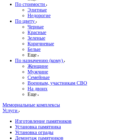
По стоимости
Элитные
Недорогие
По цвету
Черные
Красные
Зеленые
Коричневые
Белые
Еще
По назначению (кому)
Женщине
Мужчине
Семейные
Военным, участникам СВО
На двоих
Еще
Мемориальные комплексы
Услуги
Изготовление памятников
Установка памятника
Установка ограды
Демонтаж памятников