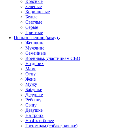
Красные
Зеленые
Коричневые
Белые
Светлые
Серые
Цветные
По назначению (кому)
Женщине
Мужчине
Семейные
Военным, участникам СВО
На двоих
Маме
Отцу
Жене
Мужу
Бабушке
Дедушке
Ребенку
Сыну
Девушке
На троих
На 4-х и более
Питомцам (собаке, кошке)