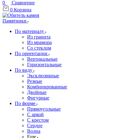
0
Сравнение
0
Корзина
Памятники
По материалу
Из гранита
Из мрамора
Со стеклом
По ориентации
Вертикальные
Горизонтальные
По виду
Эксклюзивные
Резные
Комбинированные
Двойные
Фигурные
По форме
Прямоугольные
С аркой
С крестом
Сердце
Волна
Еще