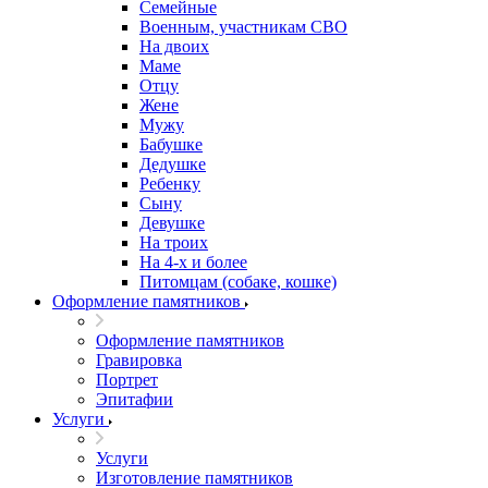
Семейные
Военным, участникам СВО
На двоих
Маме
Отцу
Жене
Мужу
Бабушке
Дедушке
Ребенку
Сыну
Девушке
На троих
На 4-х и более
Питомцам (собаке, кошке)
Оформление памятников
Оформление памятников
Гравировка
Портрет
Эпитафии
Услуги
Услуги
Изготовление памятников