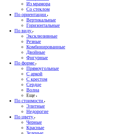
Из мрамора
Со стеклом
По ориентации
Вертикальные
Горизонтальные
По виду
Эксклюзивные
Резные
Комбинированные
Двойные
Фигурные
По форме
Прямоугольные
С аркой
С крестом
Сердце
Волна
Еще
По стоимости
Элитные
Недорогие
По цвету
Черные
Красные
Зеленые