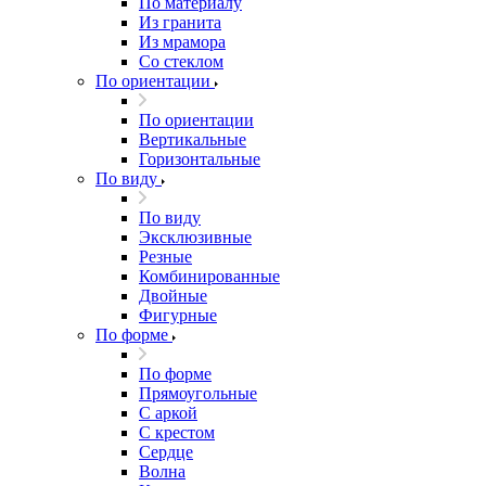
По материалу
Из гранита
Из мрамора
Со стеклом
По ориентации
По ориентации
Вертикальные
Горизонтальные
По виду
По виду
Эксклюзивные
Резные
Комбинированные
Двойные
Фигурные
По форме
По форме
Прямоугольные
С аркой
С крестом
Сердце
Волна